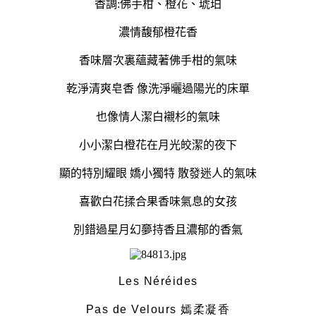
香調:佛手柑、橙花、琥珀
濃情馥郁橙花香
香味層次裏蘊藏著佛手柑的氣味
乾淨清爽皂香 像洗淨曬過陽光的床單
也像情人潔白襯杉的氣味
小小潔白橙花在月光皎潔的夜下
顯的特別耀眼 嬌小獨特 散發迷人的氣味
喜歡白花揉合果香味氣息的女孩
別錯過星月幻夣持香且濃郁的香氣
Les Néréides
Pas de Velours 嫣柔凝香