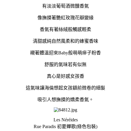
有淡淡葡萄酒微醺香氣
像撫摸著艷紅玫瑰花瓣變緣
香氣有著絲絨般觸感輕柔
清甜感純自然風柔和的蜂蜜香味
襯著體溫迎來Baby般萌萌痱子粉香
舒服的氣味若有似無
真心是好感女孩香
這氣味讓海倫想起女孩額前微卷的細髮
吸引人想撫摸的嬌柔香氣。
Les Néréides
Rue Paradis 初夏蟬歌(綠色包裝)