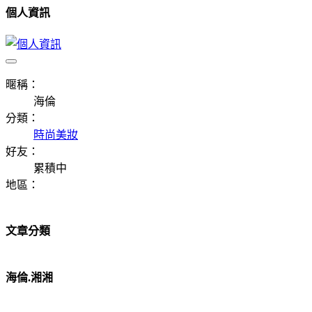
個人資訊
暱稱：
海倫
分類：
時尚美妝
好友：
累積中
地區：
文章分類
海倫.湘湘