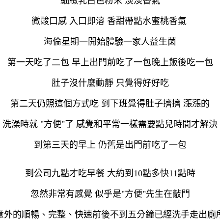
細緻乳白色粉末 淡淡香氣
微酸口感 入口即溶 香甜帶點水蜜桃香氣
海倫星期一開始體驗一家人益生菌
第一天吃了二包 早上出門前吃了一包晚上飯後吃一包
肚子沒什麼動靜 只覺得好好吃
第二天仍照這個方式吃 到下班覺得肚子擠擠 漲漲的
洗澡時就 "方便"了 感覺和平常一樣需要點兒時間才解決
到第三天的早上 仍舊是出門前吃了一包
到公司九點才吃早餐 大約到10點多快11點時
忽然非常有感覺 似乎是"方便"先生在敲門
意外的順暢、完整、快速前後不到五分鐘已經洗手走出廁