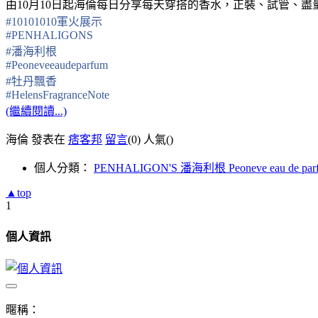
由10月10日起海倫每日分享每天穿搭的香水，正裝、試管、
#
10101010軍火展示
#
PENHALIGONS
#
潘海利根
#
Peoneveeaudeparfum
#
牡丹飄香
#
HelensFragranceNote
(繼續閱讀...)
海倫 發表在
痞客邦
留言
(0)
人氣(
)
個人分類：
PENHALIGON'S 潘海利根 Peoneve eau de pa
▲top
1
個人資訊
暱稱：