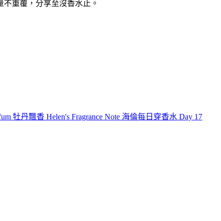
盡量不重覆，分享至沒香水止。
rfum 牡丹飄香 Helen's Fragrance Note 海倫每日穿香水 Day 17