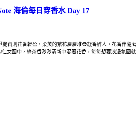
e Note 海倫每日穿香水 Day 17
爭艷實則花香輕盈，柔美的繁花層層堆疊凝香醉人，花香伴隨著
的仕女圖中，綠茶香渺渺清新中混著花香，每每想要浪漫氛圍就