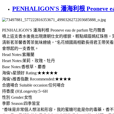
PENHALIGON'S 潘海利根 Peoneve ea
PENHALIGON'S 潘海利根 Peoneve eau de parfum 牡丹飄香
噴上這支香水後竟出現唐朝仕女的樣貌，輕點細眉嫣紅珠唇，
清新茗茶馨香菁茶氣味繚繞，"名花傾國兩相歡長得君王帶笑
會想起的一支香氛。
Head Notes:紫羅蘭
Heart Notes:茉莉、玫瑰、牡丹
Base Notes:香根草、麝香
海倫's星頭好 Rating:★★★★★
海倫's推香指數 Recommended:★★★★
合適場合 Suitable occasion:任何場合
持香度 (H)Longevity:5~6H
性別 Gender:女性
季節 Season:四季皆宜
"香味是非常個人想法和形容，我的蜜糖可能是你的毒藥，香不