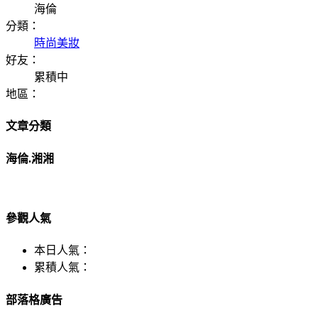
海倫
分類：
時尚美妝
好友：
累積中
地區：
文章分類
海倫.湘湘
參觀人氣
本日人氣：
累積人氣：
部落格廣告