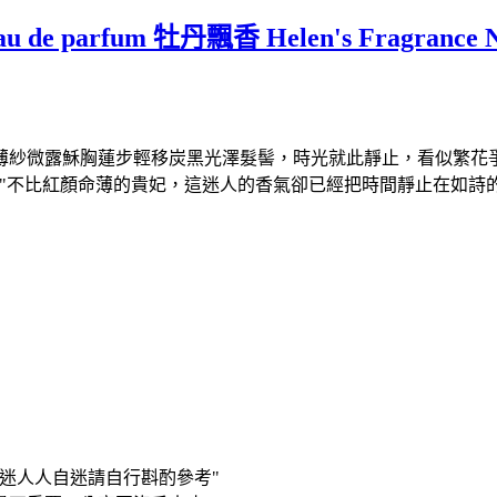
u de parfum 牡丹飄香 Helen's Fragranc
薄紗微露穌胸蓮步輕移炭黑光澤髮髻，時光就此靜止，看似繁花
看"不比紅顏命薄的貴妃，這迷人的香氣卻已經把時間靜止在如詩
迷人人自迷請自行斟酌參考"