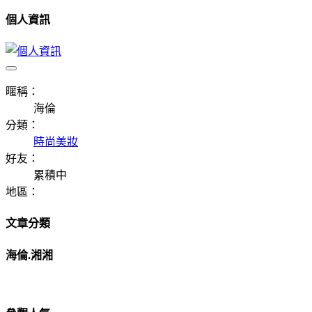
個人資訊
暱稱：
海倫
分類：
時尚美妝
好友：
累積中
地區：
文章分類
海倫.湘湘