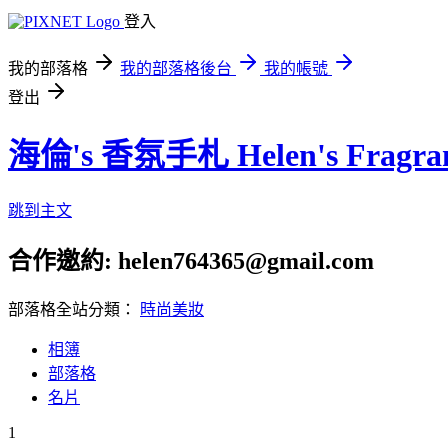
登入
我的部落格
我的部落格後台
我的帳號
登出
海倫's 香氛手札 Helen's Fragran
跳到主文
合作邀約: helen764365@gmail.com
部落格全站分類：
時尚美妝
相簿
部落格
名片
1