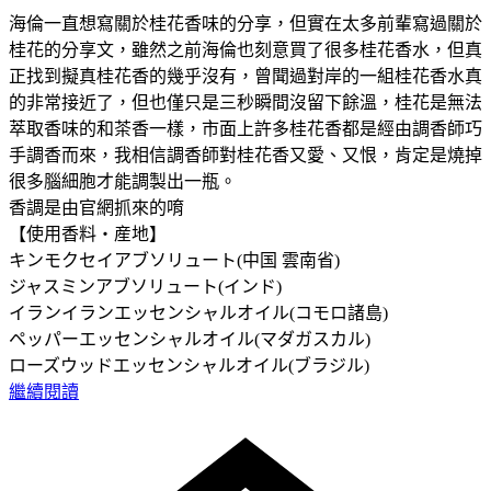
海倫一直想寫關於桂花香味的分享，但實在太多前輩寫過關於
桂花的分享文，雖然之前海倫也刻意買了很多桂花香水，但真
正找到擬真桂花香的幾乎沒有，曾聞過對岸的一組桂花香水真
的非常接近了，但也僅只是三秒瞬間沒留下餘溫，桂花是無法
萃取香味的和茶香一樣，市面上許多桂花香都是經由調香師巧
手調香而來，我相信調香師對桂花香又愛、又恨，肯定是燒掉
很多腦細胞才能調製出一瓶。
香調是由官網抓來的唷
【使用香料・産地】
キンモクセイアブソリュート(中国 雲南省)
ジャスミンアブソリュート(インド)
イランイランエッセンシャルオイル(コモロ諸島)
ペッパーエッセンシャルオイル(マダガスカル)
ローズウッドエッセンシャルオイル(ブラジル)
繼續閱讀