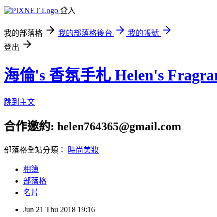
登入
我的部落格
我的部落格後台
我的帳號
登出
海倫's 香氛手札 Helen's Fragran
跳到主文
合作邀約: helen764365@gmail.com
部落格全站分類：
時尚美妝
相簿
部落格
名片
Jun
21
Thu
2018
19:16