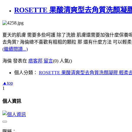
ROSETTE 果酸清爽型去角質洗顏凝
夏天的肌膚 需要多些呵護 除了洗臉 肌膚還需要加強什麼保養呢
去角質? 海倫總不喜歡有粗粗的顆粒 那 還有什麼方法 可以輕柔
(繼續閱讀...)
海倫 發表在
痞客邦
留言
(0)
人氣(
)
個人分類：
ROSETTE 果酸清爽型去角質洗顏凝膠 輕柔
▲top
1
個人資訊
暱稱：