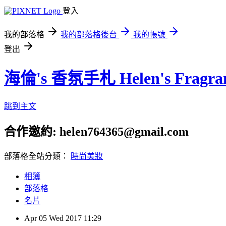
登入
我的部落格
我的部落格後台
我的帳號
登出
海倫's 香氛手札 Helen's Fragran
跳到主文
合作邀約: helen764365@gmail.com
部落格全站分類：
時尚美妝
相簿
部落格
名片
Apr
05
Wed
2017
11:29