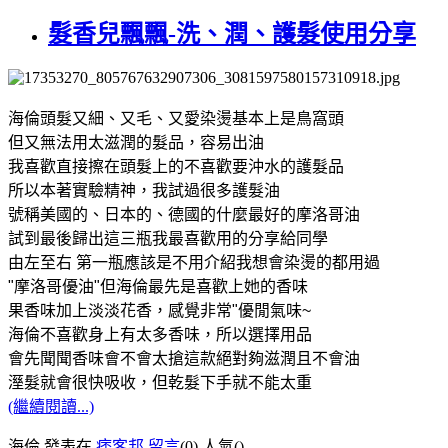
髮香兒飄飄-洗、潤、護髮使用分享
海倫頭髮又細、又毛、又愛染燙基本上是鳥窩頭
但又無法用太滋潤的髮品，容易出油
我喜歡直接擦在頭髮上的不喜歡要沖水的護髮品
所以本著實驗精神，我試過很多護髮油
號稱美國的、日本的、德國的什麼最好的摩洛哥油
試到最後歸出這三瓶我最喜歡用的分享給同學
由左至右 第一瓶應該是不用介紹我想會染燙的都用過
"摩洛哥優油"但海倫最先是喜歡上她的香味
果香味加上淡淡花香，感覺非常"優閒氣味~
海倫不喜歡身上有太多香味，所以選擇用品
會先聞聞香味會不會太搶這款絕對夠滋潤且不會油
溼髮就會很快吸收，但乾髮下手就不能太重
(繼續閱讀...)
海倫 發表在
痞客邦
留言
(0)
人氣(
)