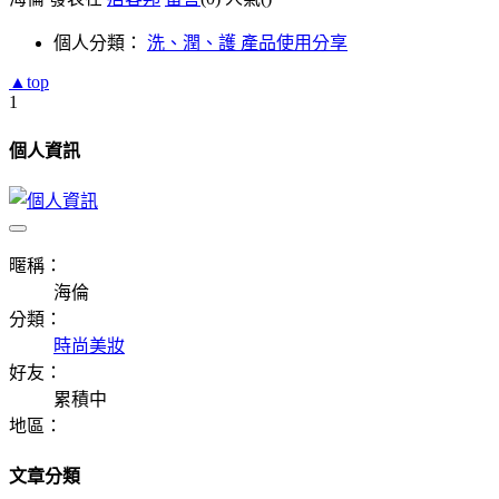
個人分類：
洗、潤、護 產品使用分享
▲top
1
個人資訊
暱稱：
海倫
分類：
時尚美妝
好友：
累積中
地區：
文章分類